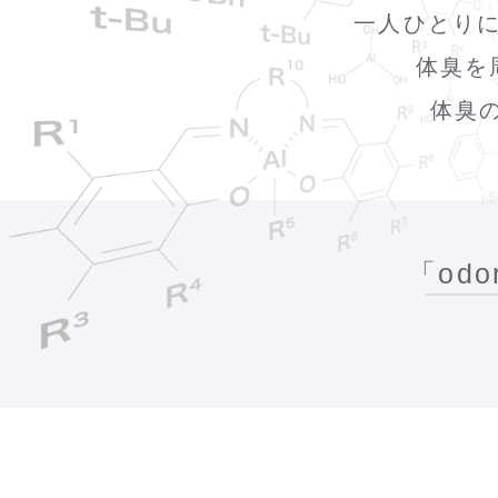
一人ひとり
体臭を
体臭
「odo