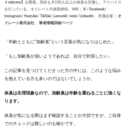
トodorate】
を開発。現在も月100人以上の体臭を評価し、アドバイス
を行っている。オドレート代表取締役。SNS：
X
/
Facebook
/
Instagram
/
Youtube
/
TikTok
/
Lemon8
/
note
/
LinkedIn
、所属企業：
オ
ドレート株式会社
、
筆者情報詳細ページ
「年齢とともに“加齢臭”という言葉が気になりはじめた」
「もし加齢臭が強いようであれば、自分で対策したい」
この記事を見つけてくださった方の中には、このような悩み
を抱えている方も多いのではないでしょうか。
体臭は生理現象なので、加齢臭は年齢を重ねるごとに強くな
ります。
体臭が気になる際はまず確認することが大切ですが、ご自身
でのチェックは難しいのも確かです。