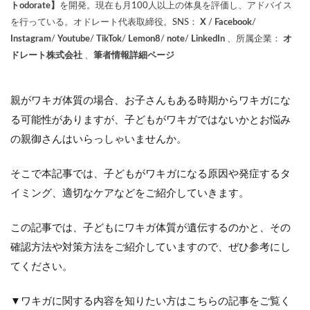
トodorate】
を開発。現在も月100人以上の体臭を評価し、アドバイス
を行っている。オドレート代表取締役。SNS：
X
/
Facebook
/
Instagram
/
Youtube
/
TikTok
/
Lemon8
/
note
/
LinkedIn
、所属企業：
オ
ドレート株式会社
、
筆者情報詳細ページ
親がワキガ体質の場合、お子さんもある時期からワキガにな
る可能性がありますが、子どもがワキガではないかとお悩み
の親御さんはいらっしゃいませんか。
そこで本記事では、子どもがワキガになる原因や発症するタ
イミング、適切なケアなどをご紹介していきます。
この記事では、子どもにワキガ体質が遺伝するのかと、その
確認方法や対策方法をご紹介していますので、ぜひ参考にし
てください。
▼ワキガに関する内容を知りたい方はこちらの記事をご覧く