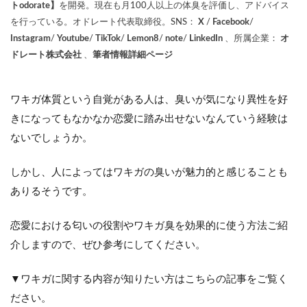
トodorate】
を開発。現在も月100人以上の体臭を評価し、アドバイス
を行っている。オドレート代表取締役。SNS：
X
/
Facebook
/
Instagram
/
Youtube
/
TikTok
/
Lemon8
/
note
/
LinkedIn
、所属企業：
オ
ドレート株式会社
、
筆者情報詳細ページ
ワキガ体質という自覚がある人は、臭いが気になり異性を好
きになってもなかなか恋愛に踏み出せないなんていう経験は
ないでしょうか。
しかし、人によってはワキガの臭いが魅力的と感じることも
ありるそうです。
恋愛における匂いの役割やワキガ臭を効果的に使う方法ご紹
介しますので、ぜひ参考にしてください。
▼
ワキガに関する内容が知りたい方はこちらの記事をご覧く
ださい。