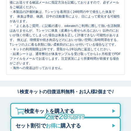
後にお送りする確認メールに指定方法を記載しておりますので、必ずメール
をご確認ください。
・本製品の評価対象は、Tシャツを着用頂く24時間の中で発生した体臭で
す。 体臭は季節、体調、日中の活動量等により、日によって変化する可能性
があります。
・「よくあるご質問」に記載の通り、odorateのご利用に際して強い生活制限
はありませんが、 Tシャツに体臭（皮膚から発せられるにおい）以外のにお
いが強く付着してしまった場合は体臭を正しく評価できない可能性がありま
す。 例えば、喫煙室や焼き肉店などのにおいが強い空間に長時間滞在する、
Tシャツの上に着る衣類に強い柔軟剤のにおいが付いている場合などです。
・キットの利用期限は1年です。受取から1年以内に返送してください。
・結果シートは、通常弊社が体臭サンプルを受け取ってから1ヶ月程度でPDF
ファイルをメールでお送りします。注文状況により所要時間が前後する場合
がございます。
・海外への発送は行っておりません。
\ 検査キットの往復送料無料・お1人様2個まで /
検査キットを購入する
▶
セット割引で
お得に
購入する
▶