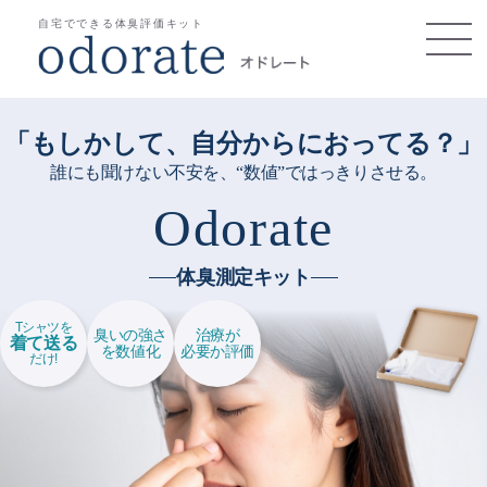
自宅でできる体臭評価キット
「もしかして、自分からにおってる？」
誰にも聞けない不安を、“数値”ではっきりさせる。
Odorate
体臭測定キット
Tシャツを
臭いの強さ
治療が
着て送る
を数値化
必要か評価
だけ!