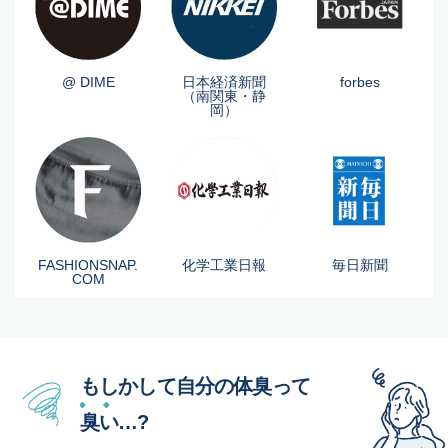
@ DIME
日本経済新聞
forbes
（南関東・静
岡）
FASHIONSNAP.
化学工業日報
毎日新聞
COM
もしかして自分の体臭って
臭い
…?