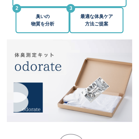
2
3
臭いの
最適な体臭ケア
物質を分析
方法ご提案