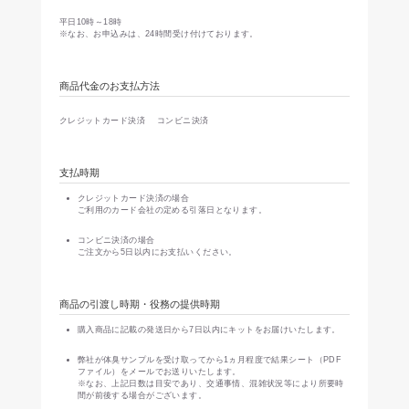
平日10時～18時
※なお、お申込みは、24時間受け付けております。
商品代金のお支払方法
クレジットカード決済 コンビニ決済
支払時期
クレジットカード決済の場合
ご利用のカード会社の定める引落日となります。
コンビニ決済の場合
ご注文から5日以内にお支払いください。
商品の引渡し時期・役務の提供時期
購入商品に記載の発送日から7日以内にキットをお届けいたします。
弊社が体臭サンプルを受け取ってから1ヵ月程度で結果シート（PDF
ファイル）をメールでお送りいたします。
※なお、上記日数は目安であり、交通事情、混雑状況等により所要時
間が前後する場合がございます。