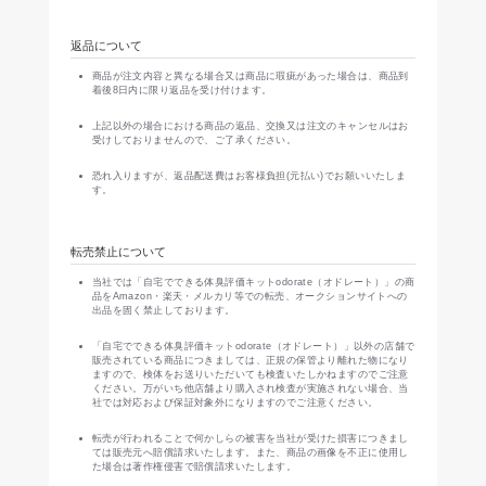
返品について
商品が注文内容と異なる場合又は商品に瑕疵があった場合は、商品到
着後8日内に限り返品を受け付けます。
上記以外の場合における商品の返品、交換又は注文のキャンセルはお
受けしておりませんので、ご了承ください。
恐れ入りますが、返品配送費はお客様負担(元払い)でお願いいたしま
す。
転売禁止について
当社では「自宅でできる体臭評価キットodorate（オドレート）」の商
品をAmazon・楽天・メルカリ等での転売、オークションサイトへの
出品を固く禁止しております。
「自宅でできる体臭評価キットodorate（オドレート）」以外の店舗で
販売されている商品につきましては、正規の保管より離れた物になり
ますので、検体をお送りいただいても検査いたしかねますのでご注意
ください。万がいち他店舗より購入され検査が実施されない場合、当
社では対応および保証対象外になりますのでご注意ください。
転売が行われることで何かしらの被害を当社が受けた損害につきまし
ては販売元へ賠償請求いたします。また、商品の画像を不正に使用し
た場合は著作権侵害で賠償請求いたします。