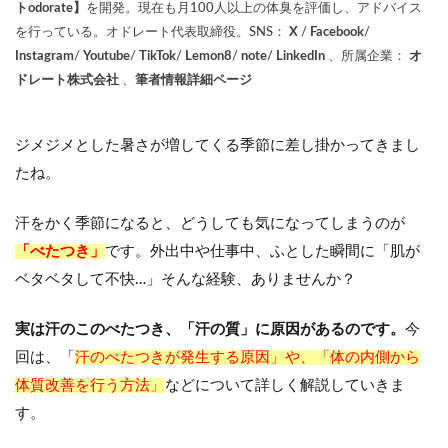
トodorate】
を開発。現在も月100人以上の体臭を評価し、アドバイス
を行っている。オドレート代表取締役。SNS：
X
/
Facebook
/
Instagram
/
Youtube
/
TikTok
/
Lemon8
/
note
/
LinkedIn
、所属企業：
オ
ドレート株式会社
、
筆者情報詳細ページ
ジメジメとした暑さが増してくる季節に差し掛かってきまし
たね。
汗をかく季節になると、どうしても気になってしまうのが
「べたつき」
です。外出中や仕事中、ふとした瞬間に「肌が
ベタベタして不快…」そんな経験、ありませんか？
実は汗のこのべたつき、「汗の質」に原因があるのです。
今
回は、「
汗のべたつきが発生する原因」や、「体の内側から
体質改善を行う方法」
などについて詳しく解説していきま
す。