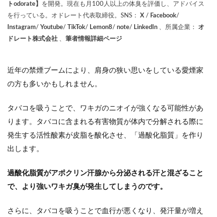
トodorate】
を開発。現在も月100人以上の体臭を評価し、アドバイス
を行っている。オドレート代表取締役。SNS：
X
/
Facebook
/
Instagram
/
Youtube
/
TikTok
/
Lemon8
/
note
/
LinkedIn
、所属企業：
オ
ドレート株式会社
、
筆者情報詳細ページ
近年の禁煙ブームにより、肩身の狭い思いをしている愛煙家
の方も多いかもしれません。
タバコを吸うことで、ワキガのニオイが強くなる可能性があ
ります。タバコに含まれる有害物質が体内で分解される際に
発生する活性酸素が皮脂を酸化させ、「過酸化脂質」を作り
出します。
過酸化脂質がアポクリン汗腺から分泌される汗と混ざること
で、より強いワキガ臭が発生してしまうのです。
さらに、タバコを吸うことで血行が悪くなり、発汗量が増え