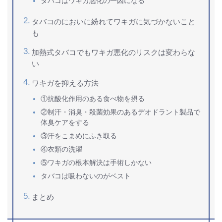
タバコはワキガ悪化の一因になる
タバコのにおいに紛れてワキガに気づかないこと
も
加熱式タバコでもワキガ悪化のリスクは変わらな
い
ワキガを抑える方法
①抗酸化作用のある食べ物を摂る
②制汗・消臭・殺菌効果のあるデオドラント製品で
体臭ケアをする
③汗をこまめにふき取る
④衣類の洗濯
⑤ワキガの根本解決は手術しかない
タバコは吸わないのがベスト
まとめ