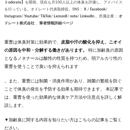
トodorate】
を開発。現在も月100人以上の体臭を評価し、アドバイス
を行っている。オドレート代表取締役。SNS：
X
/
Facebook
/
Instagram
/
Youtube
/
TikTok
/
Lemon8
/
note
/
LinkedIn
、所属企業：
オ
ドレート株式会社
、
筆者情報詳細ページ
重曹は体臭対策に効果的で、
皮脂や汗の酸化を抑え、ニオイ
の原因を中和・分解する働きがあります。
特に加齢臭の原因
となるノネナールは酸性の性質を持つため、弱アルカリ性の
重曹を使うことで臭いを抑えられます
。また、重曹には制菌・消臭作用があり、雑菌の繁殖を防ぐ
ことで体臭の発生を予防する効果も期待できます。 本記事で
は、重曹を使った効果的な体臭ケア方法や注意点を詳しく解
説します。
▼加齢臭に関する内容を知りたい方はこちらの記事をご覧く
ださい。