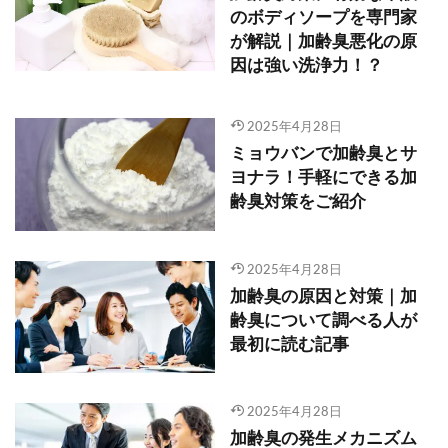
のボディソープを専門家
が解説｜加齢臭悪化の原
因は強い洗浄力！？
2025年4月28日
ミョウバンで加齢臭とサ
ヨナラ！手軽にできる加
齢臭対策をご紹介
2025年4月28日
加齢臭の原因と対策｜加
齢臭について調べる人が
最初に読む記事
2025年4月28日
加齢臭の発生メカニズム