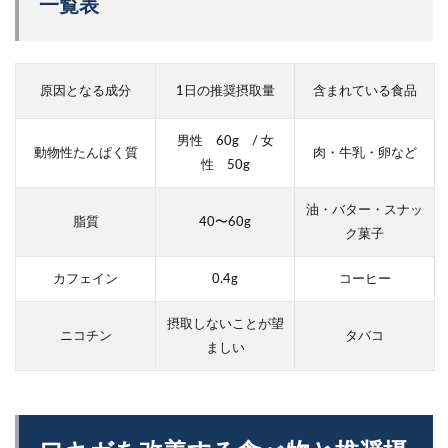
一覧表
原因となる成分
1日の推奨摂取量
含まれている食品
男性 60g / 女
動物性たんぱく質
肉・牛乳・卵など
性 50g
油・バター・スナッ
脂質
40〜60g
ク菓子
カフェイン
0.4g
コーヒー
摂取しないことが望
ニコチン
タバコ
ましい