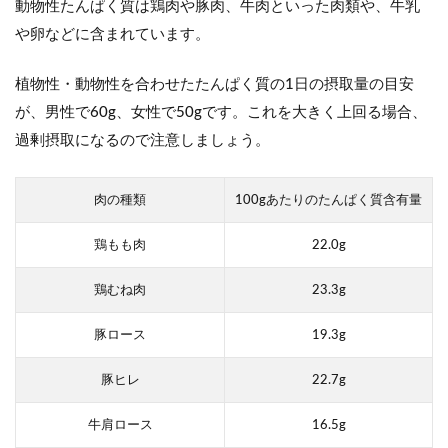
動物性たんぱく質は鶏肉や豚肉、牛肉といった肉類や、牛乳
や卵などに含まれています。
植物性・動物性を合わせたたんぱく質の1日の摂取量の目安
が、男性で60g、女性で50gです。これを大きく上回る場合、
過剰摂取になるので注意しましょう。
肉の種類
100gあたりのたんぱく質含有量
鶏もも肉
22.0g
鶏むね肉
23.3g
豚ロース
19.3g
豚ヒレ
22.7g
牛肩ロース
16.5g