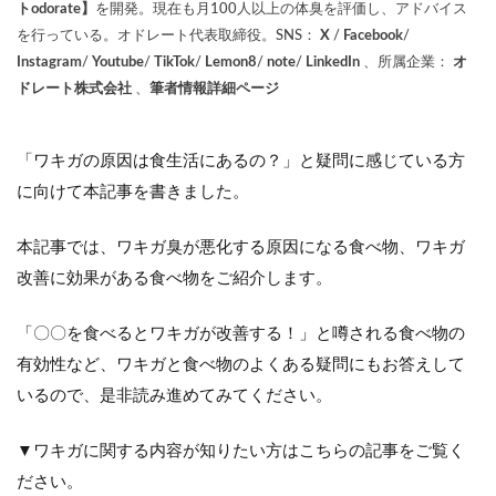
トodorate】
を開発。現在も月100人以上の体臭を評価し、アドバイス
を行っている。オドレート代表取締役。SNS：
X
/
Facebook
/
Instagram
/
Youtube
/
TikTok
/
Lemon8
/
note
/
LinkedIn
、所属企業：
オ
ドレート株式会社
、
筆者情報詳細ページ
「ワキガの原因は食生活にあるの？」と疑問に感じている方
に向けて本記事を書きました。
本記事では、ワキガ臭が悪化する原因になる食べ物、ワキガ
改善に効果がある食べ物をご紹介します。
「〇〇を食べるとワキガが改善する！」と噂される食べ物の
有効性など、ワキガと食べ物のよくある疑問にもお答えして
いるので、是非読み進めてみてください。
▼
ワキガに関する内容が知りたい方はこちらの記事をご覧く
ださい。