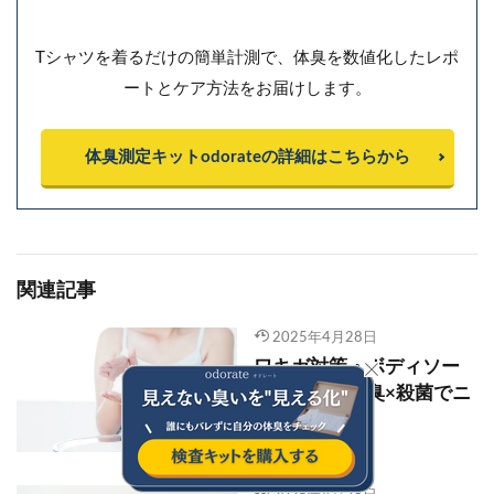
Tシャツを着るだけの簡単計測で、体臭を数値化したレポ
ートとケア方法をお届けします。
体臭測定キットodorateの詳細はこちらから
関連記事
2025年4月28日
ワキガ対策・ボディソー
プ＆石鹸｜消臭×殺菌でニ
オイを抑える