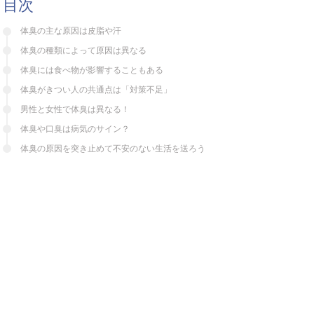
目次
体臭の主な原因は皮脂や汗
体臭の種類によって原因は異なる
体臭には食べ物が影響することもある
体臭がきつい人の共通点は「対策不足」
男性と女性で体臭は異なる！
体臭や口臭は病気のサイン？
体臭の原因を突き止めて不安のない生活を送ろう