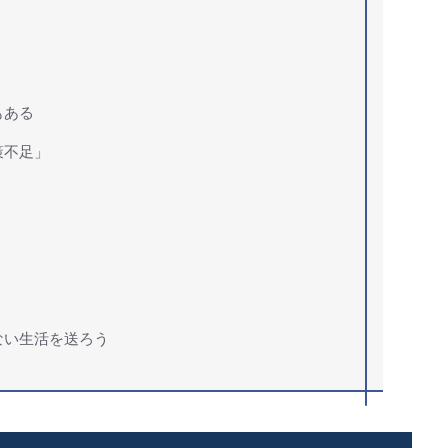
もある
策不足」
ない生活を送ろう