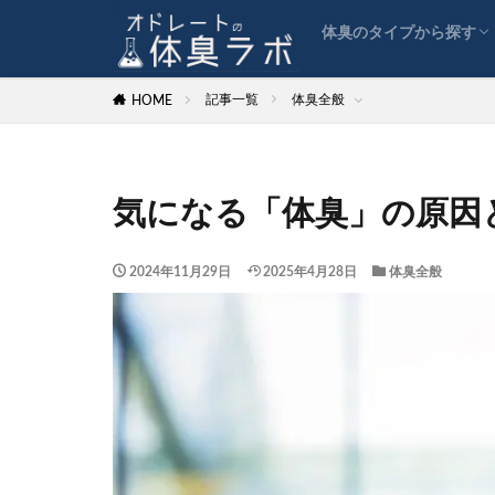
体臭全般
ワキガ
加齢臭
汗臭
ミドル脂臭
ダイエット臭
疲労臭とストレス臭
口臭
体臭のタイプから探す
体臭全般
ワキガ
加齢臭
汗臭
ミドル脂臭
ダイエット臭
疲労臭とストレス臭
口臭
記事一覧
体臭全般
HOME
気になる「体臭」の原因
2024年11月29日
2025年4月28日
体臭全般