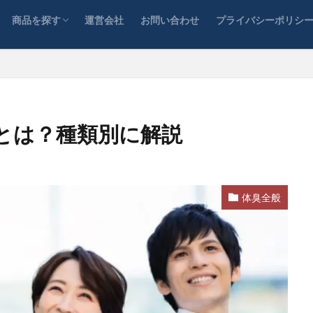
体臭の郵送検査キット
体臭の対面評価
商品を探す
運営会社
お問い合わせ
プライバシーポリシ
体臭の郵送検査キット
体臭の対面評価
とは？種類別に解説
体臭全般