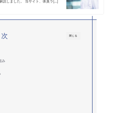
説しました。 当サイト、体臭ラ[…]
目次
閉じる
組み
る