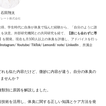
石田翔太
ドレート株式会社
取得。学生時代に自身が体臭で悩んだ経験から、「自分のように誰
とを決意。外部研究機関との共同研究を経て、
【誰にも会わずに専
】
を開発。現在も月100人以上の体臭を評価し、アドバイスを行っ
Instagram
/
Youtube
/
TikTok
/
Lemon8
/
note
/
LinkedIn
、所属企
どれも似た内容だけど、微妙に内容が違う。自分の体臭の
りませんか？
種類別に原因を解説しました。
価技術を活用し、体臭に関する正しい知識とケア方法を発