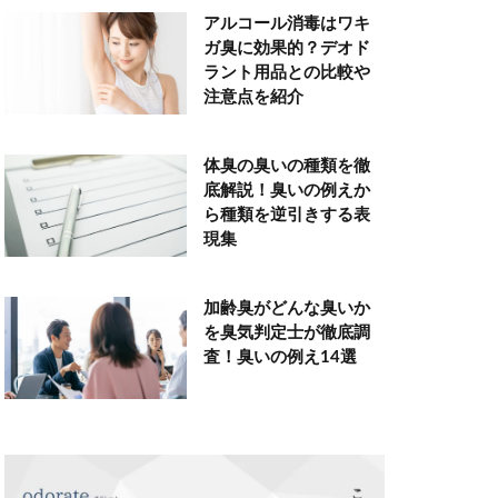
アルコール消毒はワキ
ガ臭に効果的？デオド
ラント用品との比較や
注意点を紹介
体臭の臭いの種類を徹
底解説！臭いの例えか
ら種類を逆引きする表
現集
加齢臭がどんな臭いか
を臭気判定士が徹底調
査！臭いの例え14選