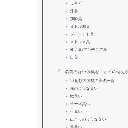
ワキガ
汗臭
加齢臭
ミドル脂臭
ダイエット臭
ストレス臭
疲労臭/アンモニア臭
口臭
名前のない体臭をニオイの例え
15種類の体臭の表現一覧
尿のような臭い
獣臭い
チーズ臭い
生臭い
ほこりのような臭い
魚臭い