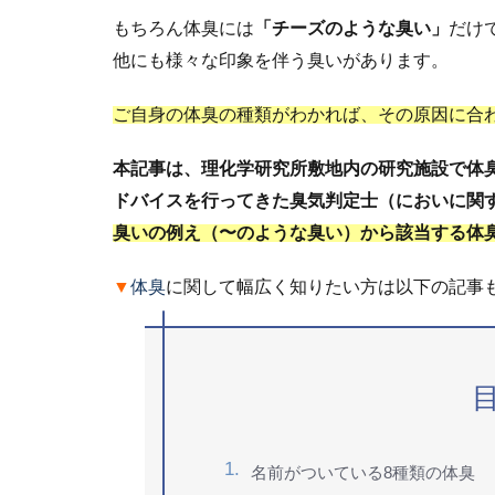
もちろん体臭には
「
チーズのような臭い」
だけ
他にも様々な印象を伴う臭いがあります。
ご自身の体臭の種類がわかれば、その原因に合
本記事は、理化学研究所敷地内の研究施設で体臭
ドバイスを行ってきた臭気判定士（においに関
臭いの例え（〜のような臭い）から該当する体
▼
体臭
に関して幅広く知りたい方は以下の記事
名前がついている8種類の体臭